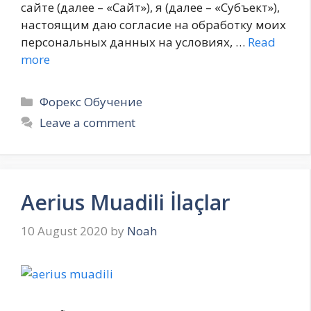
сайте (далее – «Сайт»), я (далее – «Субъект»),
настоящим даю согласие на обработку моих
персональных данных на условиях, …
Read
more
Categories
Форекс Обучение
Leave a comment
Aerius Muadili İlaçlar
10 August 2020
by
Noah