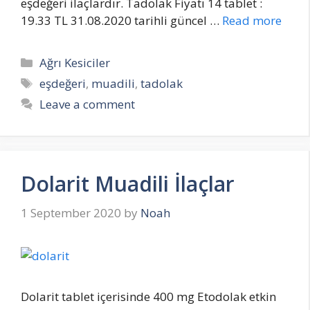
eşdeğeri ilaçlardır. Tadolak Fiyatı 14 tablet :
19.33 TL 31.08.2020 tarihli güncel …
Read more
Categories
Ağrı Kesiciler
Tags
eşdeğeri
,
muadili
,
tadolak
Leave a comment
Dolarit Muadili İlaçlar
1 September 2020
by
Noah
Dolarit tablet içerisinde 400 mg Etodolak etkin