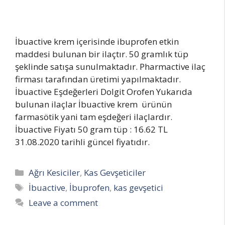
İbuactive krem içerisinde ibuprofen etkin
maddesi bulunan bir ilaçtır. 50 gramlık tüp
şeklinde satışa sunulmaktadır. Pharmactive ilaç
firması tarafından üretimi yapılmaktadır.
İbuactive Eşdeğerleri Dolgit Orofen Yukarıda
bulunan ilaçlar İbuactive krem ürünün
farmasötik yani tam eşdeğeri ilaçlardır.
İbuactive Fiyatı 50 gram tüp : 16.62 TL
31.08.2020 tarihli güncel fiyatıdır.
Categories
Ağrı Kesiciler
,
Kas Gevşeticiler
Tags
İbuactive
,
İbuprofen
,
kas gevşetici
Leave a comment