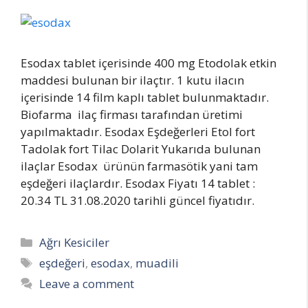
Esodax tablet içerisinde 400 mg Etodolak etkin
maddesi bulunan bir ilaçtır. 1 kutu ilacın
içerisinde 14 film kaplı tablet bulunmaktadır.
Biofarma ilaç firması tarafından üretimi
yapılmaktadır. Esodax Eşdeğerleri Etol fort
Tadolak fort Tilac Dolarit Yukarıda bulunan
ilaçlar Esodax ürünün farmasötik yani tam
eşdeğeri ilaçlardır. Esodax Fiyatı 14 tablet :
20.34 TL 31.08.2020 tarihli güncel fiyatıdır.
Categories
Ağrı Kesiciler
Tags
eşdeğeri
,
esodax
,
muadili
Leave a comment