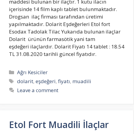
maddesi bulunan bir ilaçtır. 1 kutu ilacın
içerisinde 14 film kaplı tablet bulunmaktadır.
Drogsan ilaç firması tarafından üretimi
yapılmaktadır. Dolarit Eşdeğerleri Etol fort
Esodax Tadolak Tilac Yukarıda bulunan ilaçlar
Dolarit ürünün farmasötik yani tam
eşdeğeri ilaçlardır. Dolarit Fiyatı 14 tablet : 18.54
TL 31.08.2020 tarihli güncel fiyatıdır.
Categories
Ağrı Kesiciler
Tags
dolarit
,
eşdeğeri
,
fiyatı
,
muadili
Leave a comment
Etol Fort Muadili İlaçlar