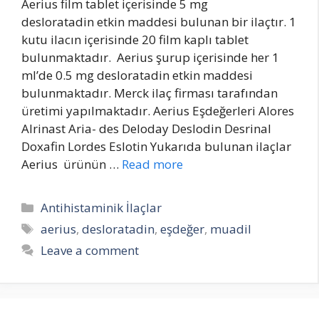
Aerius film tablet içerisinde 5 mg
desloratadin etkin maddesi bulunan bir ilaçtır. 1
kutu ilacın içerisinde 20 film kaplı tablet
bulunmaktadır. Aerius şurup içerisinde her 1
ml’de 0.5 mg desloratadin etkin maddesi
bulunmaktadır. Merck ilaç firması tarafından
üretimi yapılmaktadır. Aerius Eşdeğerleri Alores
Alrinast Aria- des Deloday Deslodin Desrinal
Doxafin Lordes Eslotin Yukarıda bulunan ilaçlar
Aerius ürünün …
Read more
Categories
Antihistaminik İlaçlar
Tags
aerius
,
desloratadin
,
eşdeğer
,
muadil
Leave a comment