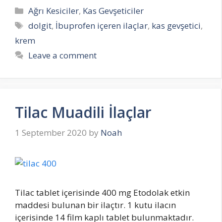
Categories
Ağrı Kesiciler
,
Kas Gevşeticiler
Tags
dolgit
,
İbuprofen içeren ilaçlar
,
kas gevşetici
,
krem
Leave a comment
Tilac Muadili İlaçlar
1 September 2020
by
Noah
Tilac tablet içerisinde 400 mg Etodolak etkin
maddesi bulunan bir ilaçtır. 1 kutu ilacın
içerisinde 14 film kaplı tablet bulunmaktadır.