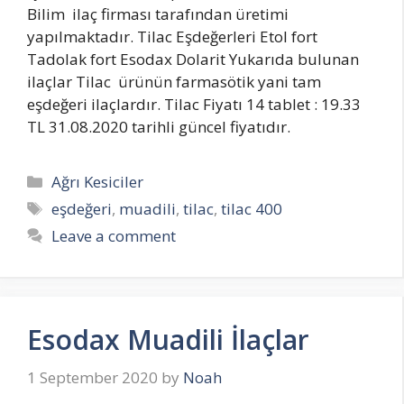
Bilim ilaç firması tarafından üretimi
yapılmaktadır. Tilac Eşdeğerleri Etol fort
Tadolak fort Esodax Dolarit Yukarıda bulunan
ilaçlar Tilac ürünün farmasötik yani tam
eşdeğeri ilaçlardır. Tilac Fiyatı 14 tablet : 19.33
TL 31.08.2020 tarihli güncel fiyatıdır.
Categories
Ağrı Kesiciler
Tags
eşdeğeri
,
muadili
,
tilac
,
tilac 400
Leave a comment
Esodax Muadili İlaçlar
1 September 2020
by
Noah