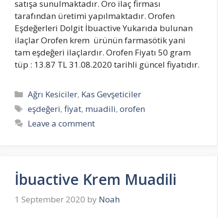
satışa sunulmaktadır. Oro ilaç firması
tarafından üretimi yapılmaktadır. Orofen
Eşdeğerleri Dolgit İbuactive Yukarıda bulunan
ilaçlar Orofen krem ürünün farmasötik yani
tam eşdeğeri ilaçlardır. Orofen Fiyatı 50 gram
tüp : 13.87 TL 31.08.2020 tarihli güncel fiyatıdır.
Categories
Ağrı Kesiciler
,
Kas Gevşeticiler
Tags
eşdeğeri
,
fiyat
,
muadili
,
orofen
Leave a comment
İbuactive Krem Muadili
1 September 2020
by
Noah