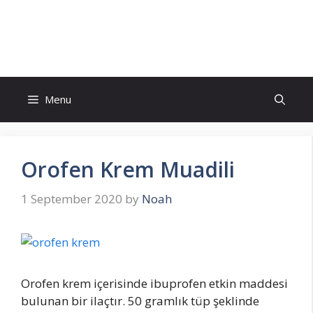
Skip
to
İlaç Muadili Eşdeğerleri
content
Menu
Orofen Krem Muadili
1 September 2020
by
Noah
Orofen krem içerisinde ibuprofen etkin maddesi
bulunan bir ilaçtır. 50 gramlık tüp şeklinde