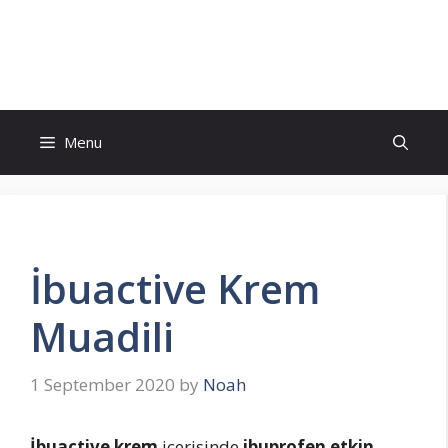
Skip
to
İlaç Muadili Eşdeğerleri
content
Menu
İbuactive Krem
Muadili
1 September 2020
by
Noah
İbuactive krem
içerisinde
ibuprofen etkin