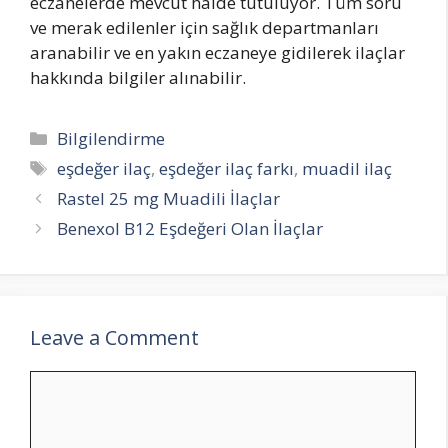
eczanelerde mevcut halde tutuluyor. Tüm soru
ve merak edilenler için sağlık departmanları
aranabilir ve en yakın eczaneye gidilerek ilaçlar
hakkında bilgiler alınabilir.
Categories
Bilgilendirme
Tags
eşdeğer ilaç
,
eşdeğer ilaç farkı
,
muadil ilaç
Rastel 25 mg Muadili İlaçlar
Benexol B12 Eşdeğeri Olan İlaçlar
Leave a Comment
Comment