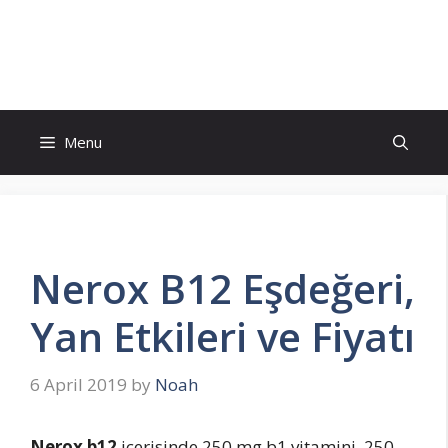
Skip
to
İlaç Muadili Eşdeğerleri
content
Menu
Nerox B12 Eşdeğeri,
Yan Etkileri ve Fiyatı
6 April 2019
by
Noah
Nerox b12
içerisinde 250 mg b1 vitamini, 250