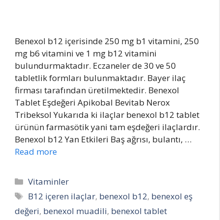
Benexol b12 içerisinde 250 mg b1 vitamini, 250
mg b6 vitamini ve 1 mg b12 vitamini
bulundurmaktadır. Eczaneler de 30 ve 50
tabletlik formları bulunmaktadır. Bayer ilaç
firması tarafından üretilmektedir. Benexol
Tablet Eşdeğeri Apikobal Bevitab Nerox
Tribeksol Yukarıda ki ilaçlar benexol b12 tablet
ürünün farmasötik yani tam eşdeğeri ilaçlardır.
Benexol b12 Yan Etkileri Baş ağrısı, bulantı, …
Read more
Categories
Vitaminler
Tags
B12 içeren ilaçlar
,
benexol b12
,
benexol eş
değeri
,
benexol muadili
,
benexol tablet