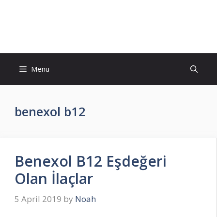
Skip
to
İlaç Muadili Eşdeğerleri
content
Menu
benexol b12
Benexol B12 Eşdeğeri
Olan İlaçlar
5 April 2019
by
Noah