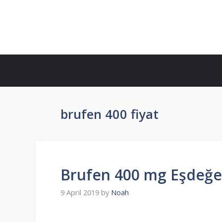
Skip
to
İlaç Muadili Eşdeğerleri
content
brufen 400 fiyat
Brufen 400 mg Eşdeğeri
9 April 2019
by
Noah