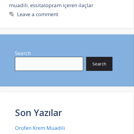
muadili
,
essitalopram içeren ilaçlar
Leave a comment
Search
Search
Son Yazılar
Orofen Krem Muadili