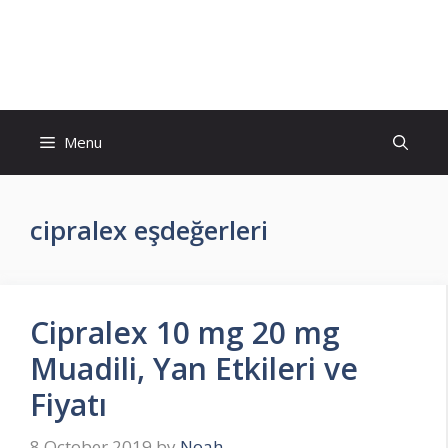
Skip
to
İlaç Muadili Eşdeğerleri
content
Menu
cipralex eşdeğerleri
Cipralex 10 mg 20 mg
Muadili, Yan Etkileri ve
Fiyatı
8 October 2019
by
Noah