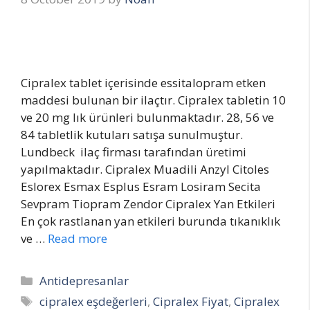
Cipralex tablet içerisinde essitalopram etken
maddesi bulunan bir ilaçtır. Cipralex tabletin 10
ve 20 mg lık ürünleri bulunmaktadır. 28, 56 ve
84 tabletlik kutuları satışa sunulmuştur.
Lundbeck ilaç firması tarafından üretimi
yapılmaktadır. Cipralex Muadili Anzyl Citoles
Eslorex Esmax Esplus Esram Losiram Secita
Sevpram Tiopram Zendor Cipralex Yan Etkileri
En çok rastlanan yan etkileri burunda tıkanıklık
ve …
Read more
Categories
Antidepresanlar
Tags
cipralex eşdeğerleri
,
Cipralex Fiyat
,
Cipralex