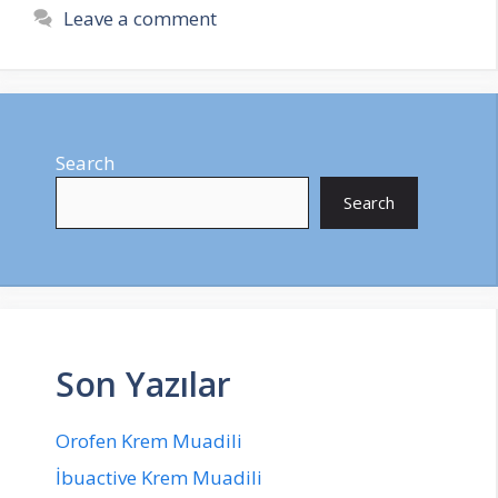
Leave a comment
Search
Search
Son Yazılar
Orofen Krem Muadili
İbuactive Krem Muadili