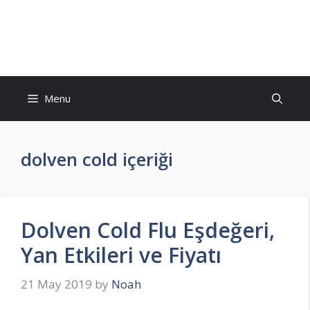
Skip
to
İlaç Muadili Eşdeğerleri
content
Menu
dolven cold içeriği
Dolven Cold Flu Eşdeğeri,
Yan Etkileri ve Fiyatı
21 May 2019
by
Noah