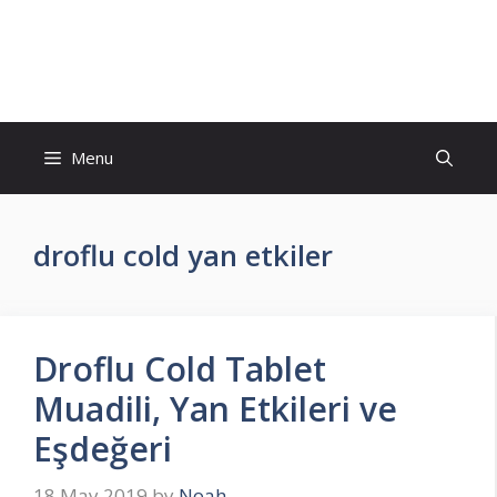
Skip
to
İlaç Muadili Eşdeğerleri
content
Menu
droflu cold yan etkiler
Droflu Cold Tablet
Muadili, Yan Etkileri ve
Eşdeğeri
18 May 2019
by
Noah