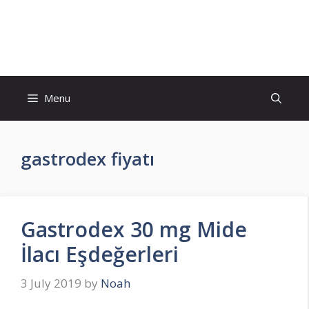
Skip
to
İlaç Muadili Eşdeğerleri
content
Menu
gastrodex fiyatı
Gastrodex 30 mg Mide
İlacı Eşdeğerleri
3 July 2019
by
Noah