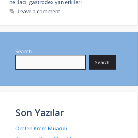
ne ilacı
,
gastrodex yan etkileri
Leave a comment
Search
Search
Son Yazılar
Orofen Krem Muadili