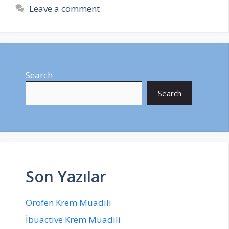
Leave a comment
Search
Search
Son Yazılar
Orofen Krem Muadili
İbuactive Krem Muadili