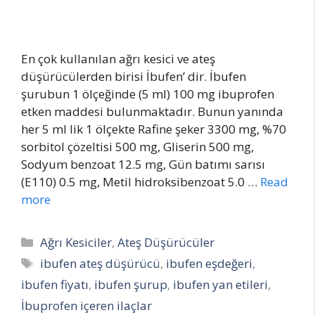
En çok kullanılan ağrı kesici ve ateş
düşürücülerden birisi İbufen’ dir. İbufen
şurubun 1 ölçeğinde (5 ml) 100 mg ibuprofen
etken maddesi bulunmaktadır. Bunun yanında
her 5 ml lik 1 ölçekte Rafine şeker 3300 mg, %70
sorbitol çözeltisi 500 mg, Gliserin 500 mg,
Sodyum benzoat 12.5 mg, Gün batımı sarısı
(E110) 0.5 mg, Metil hidroksibenzoat 5.0 …
Read
more
Categories
Ağrı Kesiciler
,
Ateş Düşürücüler
Tags
ibufen ateş düşürücü
,
ibufen eşdeğeri
,
ibufen fiyatı
,
ibufen şurup
,
ibufen yan etileri
,
İbuprofen içeren ilaçlar