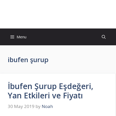
Skip
to
İlaç Muadili Eşdeğerleri
content
Menu
ibufen şurup
İbufen Şurup Eşdeğeri,
Yan Etkileri ve Fiyatı
30 May 2019
by
Noah