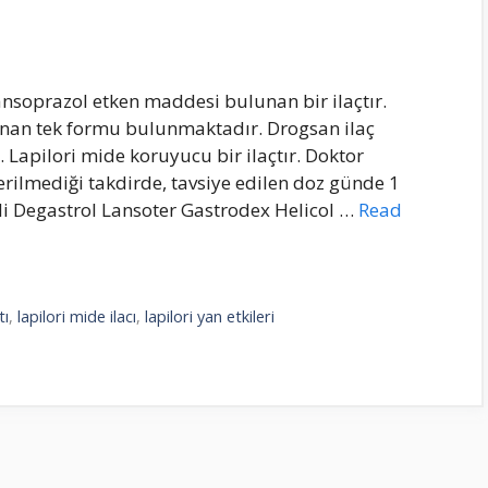
ansoprazol etken maddesi bulunan bir ilaçtır.
lunan tek formu bulunmaktadır. Drogsan ilaç
 Lapilori mide koruyucu bir ilaçtır. Doktor
nerilmediği takdirde, tavsiye edilen doz günde 1
li Degastrol Lansoter Gastrodex Helicol …
Read
tı
,
lapilori mide ilacı
,
lapilori yan etkileri