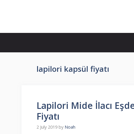
Skip
to
İlaç Muadili Eşdeğerleri
content
lapilori kapsül fiyatı
Lapilori Mide İlacı Eşde
Fiyatı
2 July 2019
by
Noah