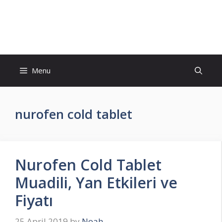
Skip
to
İlaç Muadili Eşdeğerleri
content
Menu
nurofen cold tablet
Nurofen Cold Tablet
Muadili, Yan Etkileri ve
Fiyatı
25 April 2019
by
Noah