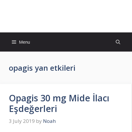
Skip
to
İlaç Muadili Eşdeğerleri
content
Menu
opagis yan etkileri
Opagis 30 mg Mide İlacı
Eşdeğerleri
3 July 2019
by
Noah