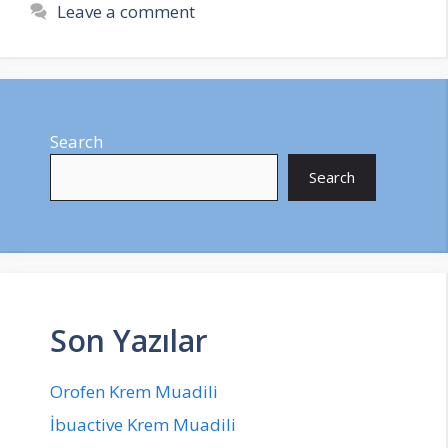
Leave a comment
Search
Search
Son Yazılar
Orofen Krem Muadili
İbuactive Krem Muadili