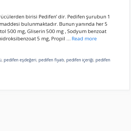
rücülerden birisi Pedifen’ dir. Pedifen şurubun 1
n maddesi bulunmaktadır. Bunun yanında her 5
itol 500 mg, Gliserin 500 mg , Sodyum benzoat
 hidroksibenzoat 5 mg, Propil …
Read more
ü
,
pedifen eşdeğeri
,
pedifen fiyatı
,
pedifen içeriği
,
pedifen