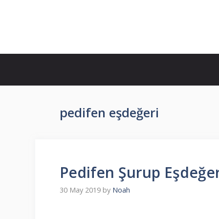
Skip
to
İlaç Muadili Eşdeğerleri
content
pedifen eşdeğeri
Pedifen Şurup Eşdeğeri,
30 May 2019
by
Noah