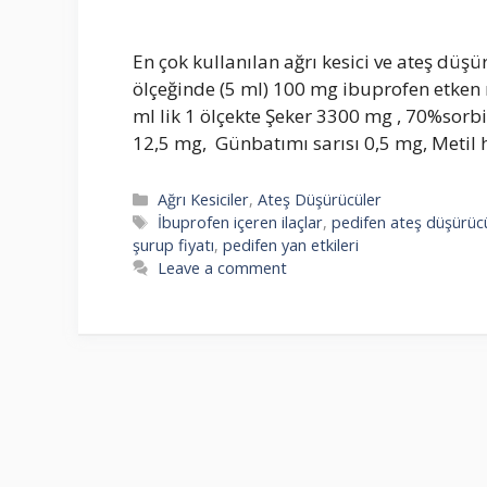
En çok kullanılan ağrı kesici ve ateş düşü
ölçeğinde (5 ml) 100 mg ibuprofen etke
ml lik 1 ölçekte Şeker 3300 mg , 70%sorb
12,5 mg, Günbatımı sarısı 0,5 mg, Metil
Categories
Ağrı Kesiciler
,
Ateş Düşürücüler
Tags
İbuprofen içeren ilaçlar
,
pedifen ateş düşürüc
şurup fiyatı
,
pedifen yan etkileri
Leave a comment