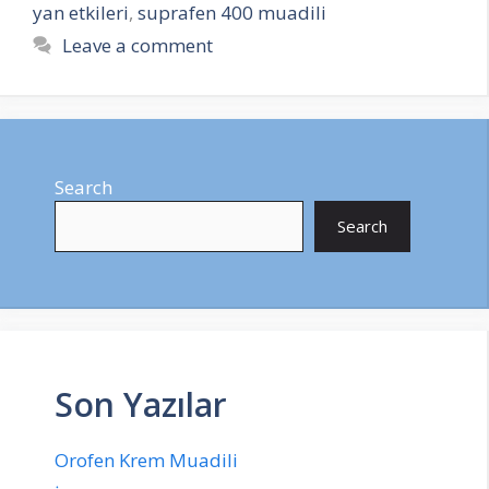
yan etkileri
,
suprafen 400 muadili
Leave a comment
Search
Search
Son Yazılar
Orofen Krem Muadili