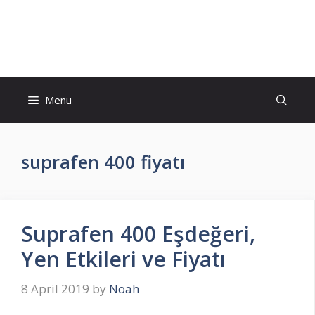
Skip
to
İlaç Muadili Eşdeğerleri
content
Menu
suprafen 400 fiyatı
Suprafen 400 Eşdeğeri,
Yen Etkileri ve Fiyatı
8 April 2019
by
Noah