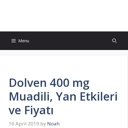
Skip
to
İlaç Muadili Eşdeğerleri
content
Menu
Dolven 400 mg
Muadili, Yan Etkileri
ve Fiyatı
16 April 2019
by
Noah