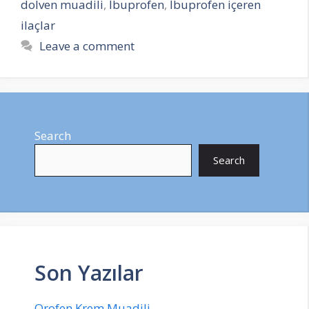
dolven muadili
,
İbuprofen
,
İbuprofen içeren
ilaçlar
Leave a comment
Search
Search
Son Yazılar
Orofen Krem Muadili