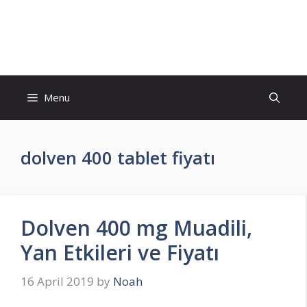
Skip
to
İlaç Muadili Eşdeğerleri
content
Menu
dolven 400 tablet fiyatı
Dolven 400 mg Muadili,
Yan Etkileri ve Fiyatı
16 April 2019
by
Noah