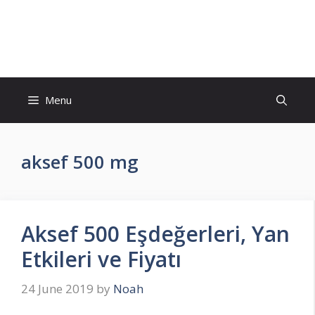
Skip
to
İlaç Muadili Eşdeğerleri
content
Menu
aksef 500 mg
Aksef 500 Eşdeğerleri, Yan
Etkileri ve Fiyatı
24 June 2019
by
Noah