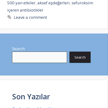
500 yan etkiler
,
aksef eşdeğerleri
,
sefuroksim
içeren antibiotikler
Leave a comment
Search
Search
Son Yazılar