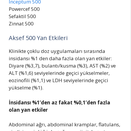
İnceptum 500
Powercef 500
Sefaktil 500
Zinnat 500
Aksef 500 Yan Etkileri
Klinikte çoklu doz uygulamaları sırasında
insidansı %1 den daha fazla olan yan etkiler:
Diyare (%3,7), bulantı/kusma (%3), AST (%2) ve
ALT (%1,6) seviyelerinde geçici yükselmeler,
eozinofili (%1,1) ve LDH seviyelerinde geçici
yükselme (%1).
İnsidansı %1’den az fakat %0,1’den fazla
olan yan etkiler
Abdominal ağrı, abdominal kramplar, flatulans,