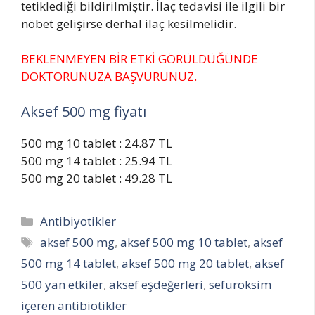
tetiklediği bildirilmiştir. İlaç tedavisi ile ilgili bir
nöbet gelişirse derhal ilaç kesilmelidir.
BEKLENMEYEN BİR ETKİ GÖRÜLDÜĞÜNDE
DOKTORUNUZA BAŞVURUNUZ.
Aksef 500 mg fiyatı
500 mg 10 tablet : 24.87 TL
500 mg 14 tablet : 25.94 TL
500 mg 20 tablet : 49.28 TL
Categories
Antibiyotikler
Tags
aksef 500 mg
,
aksef 500 mg 10 tablet
,
aksef
500 mg 14 tablet
,
aksef 500 mg 20 tablet
,
aksef
500 yan etkiler
,
aksef eşdeğerleri
,
sefuroksim
içeren antibiotikler