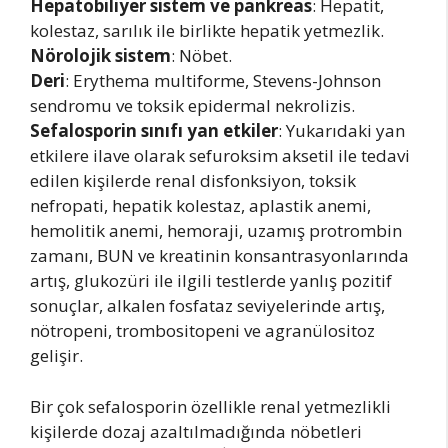
Hepatobiliyer sistem ve pankreas
: Hepatit,
kolestaz, sarılık ile birlikte hepatik yetmezlik.
Nörolojik sistem
: Nöbet.
Deri
: Erythema multiforme, Stevens-Johnson
sendromu ve toksik epidermal nekrolizis.
Sefalosporin sınıfı yan etkiler
: Yukarıdaki yan
etkilere ilave olarak sefuroksim aksetil ile tedavi
edilen kişilerde renal disfonksiyon, toksik
nefropati, hepatik kolestaz, aplastik anemi,
hemolitik anemi, hemoraji, uzamış protrombin
zamanı, BUN ve kreatinin konsantrasyonlarında
artış, glukozüri ile ilgili testlerde yanlış pozitif
sonuçlar, alkalen fosfataz seviyelerinde artış,
nötropeni, trombositopeni ve agranülositoz
gelişir.
Bir çok sefalosporin özellikle renal yetmezlikli
kişilerde dozaj azaltılmadığında nöbetleri