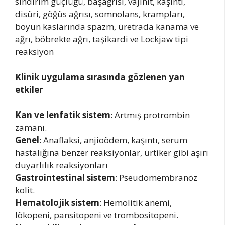
sindirim güçlüğü, başağrısı, vajinit, kaşıntı,
disüri, göğüs ağrısı, somnolans, krampları,
boyun kaslarında spazm, üretrada kanama ve
ağrı, böbrekte ağrı, taşikardi ve Lockjaw tipi
reaksiyon
Klinik uygulama sırasında gözlenen yan
etkiler
Kan ve lenfatik sistem
: Artmış protrombin
zamanı.
Genel
: Anaflaksi, anjioödem, kaşıntı, serum
hastalığına benzer reaksiyonlar, ürtiker gibi aşırı
duyarlılık reaksiyonları
Gastrointestinal sistem
: Pseudomembranöz
kolit.
Hematolojik sistem
: Hemolitik anemi,
lökopeni, pansitopeni ve trombositopeni.