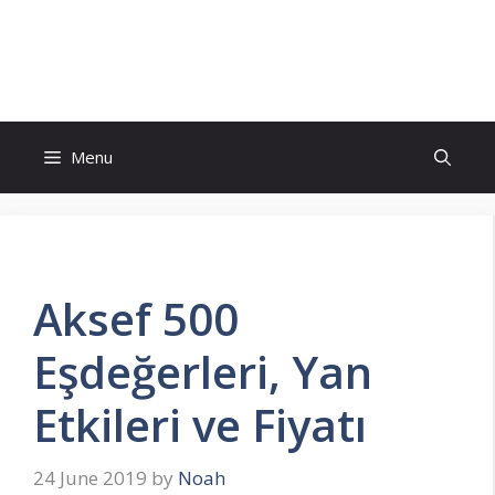
Skip
to
İlaç Muadili Eşdeğerleri
content
Menu
Aksef 500
Eşdeğerleri, Yan
Etkileri ve Fiyatı
24 June 2019
by
Noah