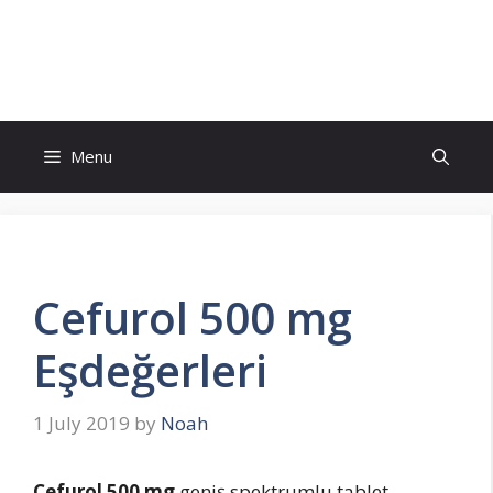
Skip
to
İlaç Muadili Eşdeğerleri
content
Menu
Cefurol 500 mg
Eşdeğerleri
1 July 2019
by
Noah
Cefurol 500 mg
geniş spektrumlu tablet