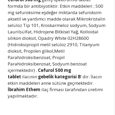
formda bir antibiyotiktir. Etkin maddeleri ; 500
mg sefuroksime eşdeğer miktarda sefuroksim
aksetil ve yardımcı madde olarak Mikrokristalin
selüloz Tip 101, Kroskarmeloz sodyum, Sodyum
Laurilsülfat, Hidrojene Bitkisel Yağ, Kolloidal
silikon dioksit, Opadry White 02H28600
(Hidroksipropil metil selüloz 2910, Titanyum
dioksit, Propilen glikol,Metil
Parahidroksibenzoat, Propil
Parahidroksibenzoat, Sodyum benzoat
içermektedir) .
Cefurol 500 mg
tablet
ilacının
gebelik kategorisi B
‘ dir. İlacın
etkin maddeleri anne sütüne geçmektedir.
İbrahim Ethem
ilaç firması tarafından üretimi
yapılmaktadır.