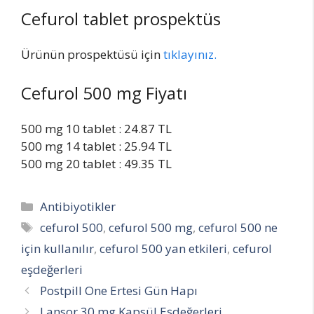
Cefurol tablet prospektüs
Ürünün prospektüsü için
tıklayınız.
Cefurol 500 mg Fiyatı
500 mg 10 tablet : 24.87 TL
500 mg 14 tablet : 25.94 TL
500 mg 20 tablet : 49.35 TL
Categories
Antibiyotikler
Tags
cefurol 500
,
cefurol 500 mg
,
cefurol 500 ne
için kullanılır
,
cefurol 500 yan etkileri
,
cefurol
eşdeğerleri
Postpill One Ertesi Gün Hapı
Lansor 30 mg Kapsül Eşdeğerleri