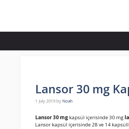
Skip
to
İlaç Muadili Eşdeğerleri
content
Lansor 30 mg Kap
1 July 2019
by
Noah
Lansor 30 mg
kapsül içerisinde 30 mg
l
Lansor kapsül içerisinde 28 ve 14 kapsül