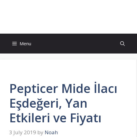
Skip
to
İlaç Muadili Eşdeğerleri
content
Menu
Pepticer Mide İlacı
Eşdeğeri, Yan
Etkileri ve Fiyatı
3 July 2019
by
Noah