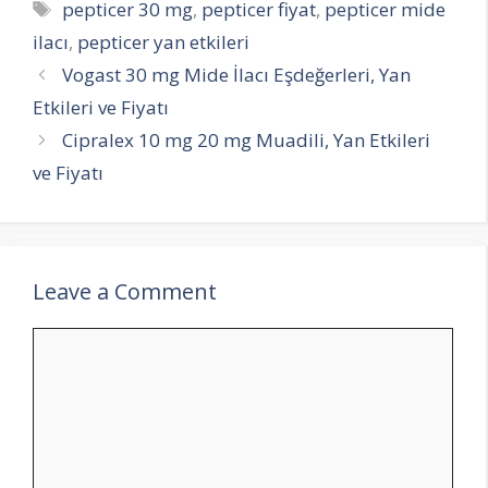
Tags
pepticer 30 mg
,
pepticer fiyat
,
pepticer mide
ilacı
,
pepticer yan etkileri
Vogast 30 mg Mide İlacı Eşdeğerleri, Yan
Etkileri ve Fiyatı
Cipralex 10 mg 20 mg Muadili, Yan Etkileri
ve Fiyatı
Leave a Comment
Comment