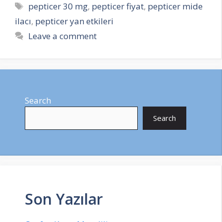
Tags
pepticer 30 mg
,
pepticer fiyat
,
pepticer mide
ilacı
,
pepticer yan etkileri
Leave a comment
Search
Search
Son Yazılar