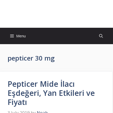
Skip
to
İlaç Muadili Eşdeğerleri
content
Menu
pepticer 30 mg
Pepticer Mide İlacı
Eşdeğeri, Yan Etkileri ve
Fiyatı
3 July 2019
by
Noah