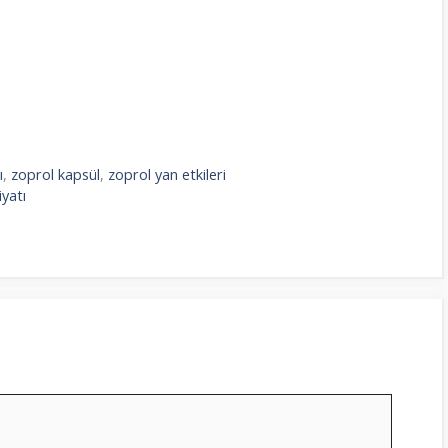
ı
,
zoprol kapsül
,
zoprol yan etkileri
iyatı