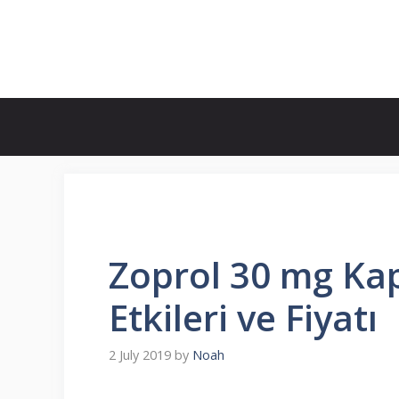
Skip
to
İlaç Muadili Eşdeğerleri
content
Zoprol 30 mg Kap
Etkileri ve Fiyatı
2 July 2019
by
Noah