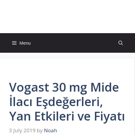
Skip
to
İlaç Muadili Eşdeğerleri
content
Menu
Vogast 30 mg Mide
İlacı Eşdeğerleri,
Yan Etkileri ve Fiyatı
3 July 2019
by
Noah