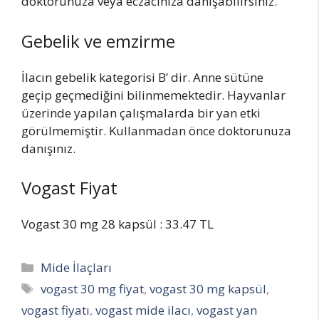
doktorunuza veya eczacınıza danışabilirsiniz.
Gebelik ve emzirme
İlacın gebelik kategorisi B’ dir. Anne sütüne
geçip geçmediğini bilinmemektedir. Hayvanlar
üzerinde yapılan çalışmalarda bir yan etki
görülmemiştir. Kullanmadan önce doktorunuza
danışınız.
Vogast Fiyat
Vogast 30 mg 28 kapsül : 33.47 TL
Categories
Mide İlaçları
Tags
vogast 30 mg fiyat
,
vogast 30 mg kapsül
,
vogast fiyatı
,
vogast mide ilacı
,
vogast yan