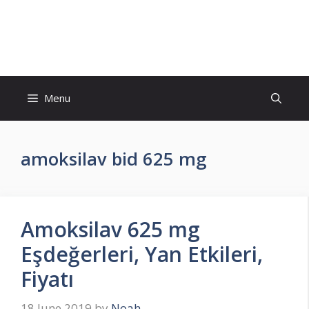
Skip
to
İlaç Muadili Eşdeğerleri
content
Menu
amoksilav bid 625 mg
Amoksilav 625 mg
Eşdeğerleri, Yan Etkileri,
Fiyatı
18 June 2019
by
Noah