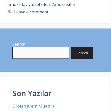
amoksilav yan etkileri
,
Amoksisilin
Leave a comment
Search
Search
Son Yazılar
Orofen Krem Muadili