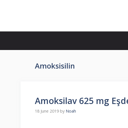
Skip
to
İlaç Muadili Eşdeğerleri
content
Amoksisilin
Amoksilav 625 mg Eşdeğe
18 June 2019
by
Noah