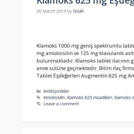
Klamoks 625 mg Eşdeğ
30 March 2019
by
Noah
Klamoks 1000 mg geniş spektrumlu tablet 
mg amoksisilin ve 125 mg klavulanik asitti
bulunmaktadır. Klamoks tablet ilacının geb
anne sütüne geçmektedir. Bilim ilaç firm
Tablet Eşdeğerleri Augmentin 625 mg A
Categories
Antibiyotikler
Tags
Amoksisilin
,
klamoks 625 muadilleri
,
klamoks m
Leave a comment