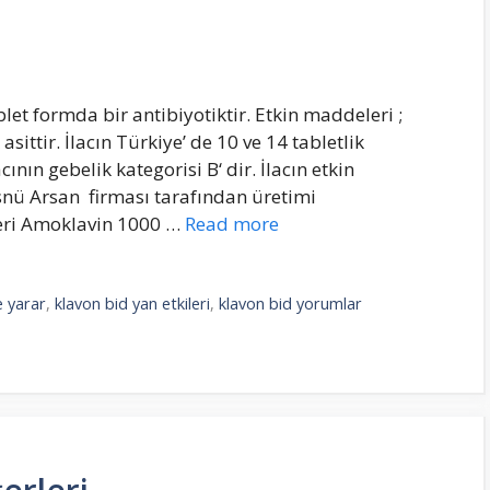
et formda bir antibiyotiktir. Etkin maddeleri ;
ittir. İlacın Türkiye’ de 10 ve 14 tabletlik
nın gebelik kategorisi B‘ dir. İlacın etkin
nü Arsan firması tarafından üretimi
eri Amoklavin 1000 …
Read more
e yarar
,
klavon bid yan etkileri
,
klavon bid yorumlar