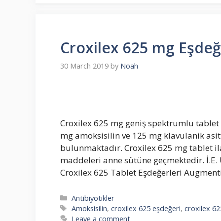
Croxilex 625 mg Eşdeğe
30 March 2019
by
Noah
Croxilex 625 mg geniş spektrumlu tablet f
mg amoksisilin ve 125 mg klavulanik asitti
bulunmaktadır. Croxilex 625 mg tablet ilac
maddeleri anne sütüne geçmektedir. İ.E. 
Croxilex 625 Tablet Eşdeğerleri Augmen
Categories
Antibiyotikler
Tags
Amoksisilin
,
croxilex 625 eşdeğeri
,
croxilex 625
Leave a comment