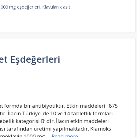
1000 mg eşdeğerleri
,
Klavulanik asit
t Eşdeğerleri
formda bir antibiyotiktir. Etkin maddeleri ; 875
r. İlacın Türkiye’ de 10 ve 14 tabletlik formları
elik kategorisi B‘ dir. İlacın etkin maddeleri
ası tarafından üretimi yapılmaktadır. Klamoks
 Amoklavin 1000 mg …
Read more