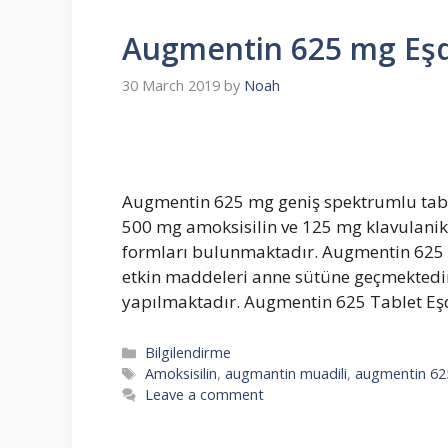
Augmentin 625 mg Eşd
30 March 2019
by
Noah
Augmentin 625 mg geniş spektrumlu tablet
500 mg amoksisilin ve 125 mg klavulanik as
formları bulunmaktadır. Augmentin 625 mg 
etkin maddeleri anne sütüne geçmektedir
yapılmaktadır. Augmentin 625 Tablet Eş
Categories
Bilgilendirme
Tags
Amoksisilin
,
augmantin muadili
,
augmentin 62
Leave a comment