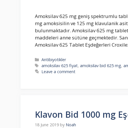
Amoksilav 625 mg geniş spektrumlu tablet
mg amoksisilin ve 125 mg klavulanik asitti
bulunmaktadır. Amoksilav 625 mg tablet ila
maddeleri anne sütüne geçmektedir. Sand
Amoksilav 625 Tablet Eşdeğerleri Croxil
Categories
Antibiyotikler
Tags
amoksilav 625 fiyat
,
amoksilav bid 625 mg
,
am
Leave a comment
Klavon Bid 1000 mg Eşd
18 June 2019
by
Noah