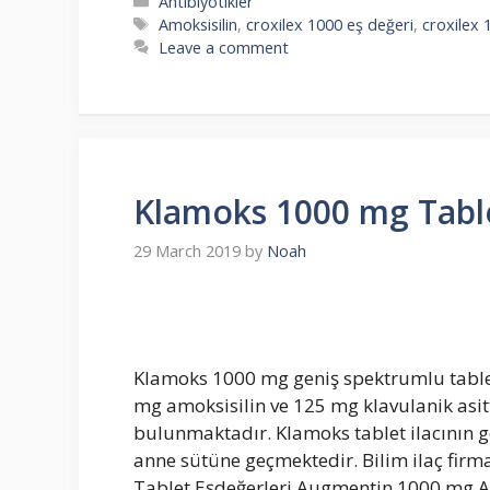
Categories
Antibiyotikler
Tags
Amoksisilin
,
croxilex 1000 eş değeri
,
croxilex 
Leave a comment
Klamoks 1000 mg Table
29 March 2019
by
Noah
Klamoks 1000 mg geniş spektrumlu tablet 
mg amoksisilin ve 125 mg klavulanik asitti
bulunmaktadır. Klamoks tablet ilacının geb
anne sütüne geçmektedir. Bilim ilaç firm
Tablet Eşdeğerleri Augmentin 1000 mg