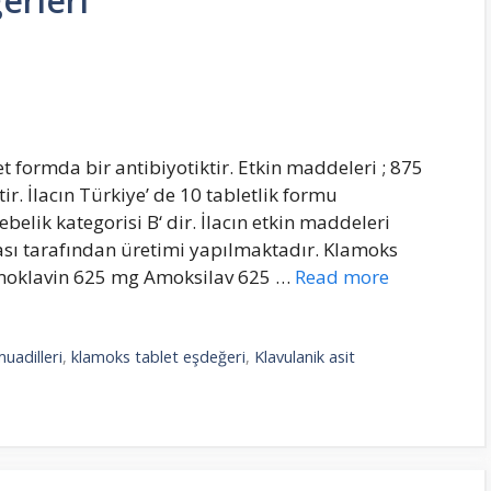
erleri
formda bir antibiyotiktir. Etkin maddeleri ; 875
r. İlacın Türkiye’ de 10 tabletlik formu
elik kategorisi B‘ dir. İlacın etkin maddeleri
ası tarafından üretimi yapılmaktadır. Klamoks
moklavin 625 mg Amoksilav 625 …
Read more
uadilleri
,
klamoks tablet eşdeğeri
,
Klavulanik asit