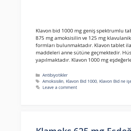
Klavon bid 1000 mg geniş spektrumlu tabl
875 mg amoksisilin ve 125 mg klavulanik as
formları bulunmaktadır. Klavon tablet ilacı
maddeleri anne sütüne geçmektedir. Hüs
yapılmaktadır. Klavon 1000 mg eşdeğerl
Categories
Antibiyotikler
Tags
Amoksisilin
,
Klavon Bid 1000
,
Klavon Bid ne iş
Leave a comment