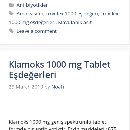
Categories
Antibiyotikler
Tags
Amoksisilin
,
croxilex 1000 eş değeri
,
croxilex
1000 mg eşdeğerleri
,
Klavulanik asit
Leave a comment
Klamoks 1000 mg Tablet
Eşdeğerleri
29 March 2019
by
Noah
Klamoks 1000 mg geniş spektrumlu tablet
formda bir antibiyotiktir. Etkin maddeleri ; 875