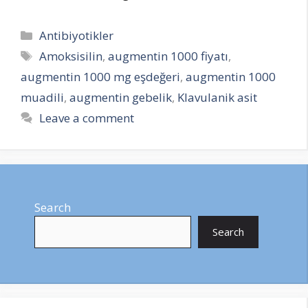
Categories
Antibiyotikler
Tags
Amoksisilin
,
augmentin 1000 fiyatı
,
augmentin 1000 mg eşdeğeri
,
augmentin 1000
muadili
,
augmentin gebelik
,
Klavulanik asit
Leave a comment
Search
Search