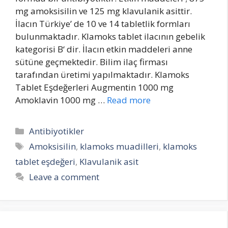
mg amoksisilin ve 125 mg klavulanik asittir.
İlacın Türkiye’ de 10 ve 14 tabletlik formları
bulunmaktadır. Klamoks tablet ilacının gebelik
kategorisi B‘ dir. İlacın etkin maddeleri anne
sütüne geçmektedir. Bilim ilaç firması
tarafından üretimi yapılmaktadır. Klamoks
Tablet Eşdeğerleri Augmentin 1000 mg
Amoklavin 1000 mg …
Read more
Categories
Antibiyotikler
Tags
Amoksisilin
,
klamoks muadilleri
,
klamoks
tablet eşdeğeri
,
Klavulanik asit
Leave a comment