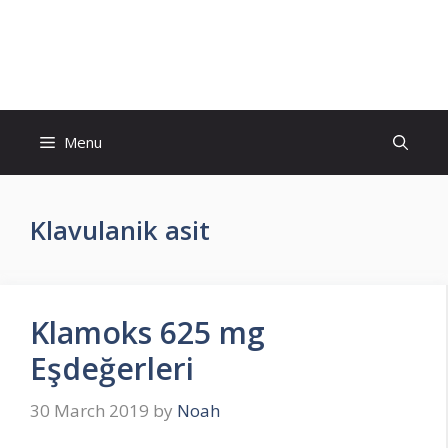
Skip
to
İlaç Muadili Eşdeğerleri
content
Menu
Klavulanik asit
Klamoks 625 mg
Eşdeğerleri
30 March 2019
by
Noah