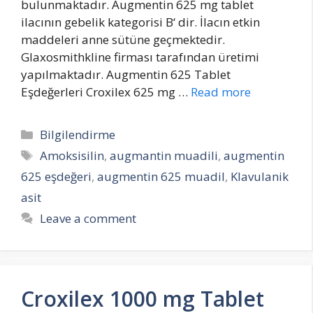
bulunmaktadır. Augmentin 625 mg tablet
ilacının gebelik kategorisi B‘ dir. İlacın etkin
maddeleri anne sütüne geçmektedir.
Glaxosmithkline firması tarafından üretimi
yapılmaktadır. Augmentin 625 Tablet
Eşdeğerleri Croxilex 625 mg …
Read more
Categories
Bilgilendirme
Tags
Amoksisilin
,
augmantin muadili
,
augmentin
625 eşdeğeri
,
augmentin 625 muadil
,
Klavulanik
asit
Leave a comment
Croxilex 1000 mg Tablet