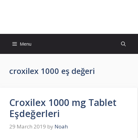
Skip
to
İlaç Muadili Eşdeğerleri
content
Menu
croxilex 1000 eş değeri
Croxilex 1000 mg Tablet
Eşdeğerleri
29 March 2019
by
Noah