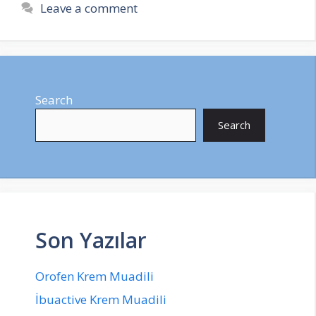
Leave a comment
Search
Search
Son Yazılar
Orofen Krem Muadili
İbuactive Krem Muadili