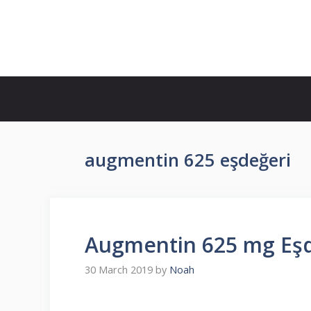
Skip
to
İlaç Muadili Eşdeğerleri
content
augmentin 625 eşdeğeri
Augmentin 625 mg Eşd
30 March 2019
by
Noah