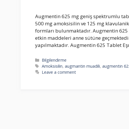
Augmentin 625 mg geniş spektrumlu tablet
500 mg amoksisilin ve 125 mg klavulanik as
formları bulunmaktadır. Augmentin 625 mg 
etkin maddeleri anne sütüne geçmektedir
yapılmaktadır. Augmentin 625 Tablet Eş
Categories
Bilgilendirme
Tags
Amoksisilin
,
augmantin muadili
,
augmentin 62
Leave a comment