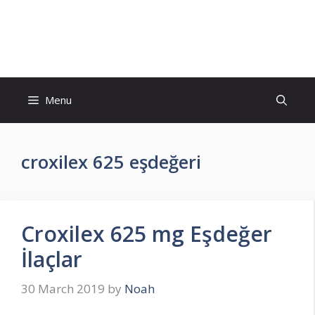
Skip
to
İlaç Muadili Eşdeğerleri
content
Menu
croxilex 625 eşdeğeri
Croxilex 625 mg Eşdeğer
İlaçlar
30 March 2019
by
Noah