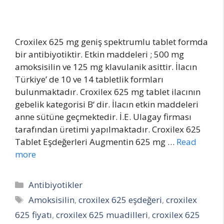
Croxilex 625 mg geniş spektrumlu tablet formda
bir antibiyotiktir. Etkin maddeleri ; 500 mg
amoksisilin ve 125 mg klavulanik asittir. İlacın
Türkiye’ de 10 ve 14 tabletlik formları
bulunmaktadır. Croxilex 625 mg tablet ilacının
gebelik kategorisi B‘ dir. İlacın etkin maddeleri
anne sütüne geçmektedir. İ.E. Ulagay firması
tarafından üretimi yapılmaktadır. Croxilex 625
Tablet Eşdeğerleri Augmentin 625 mg …
Read
more
Categories
Antibiyotikler
Tags
Amoksisilin
,
croxilex 625 eşdeğeri
,
croxilex
625 fiyatı
,
croxilex 625 muadilleri
,
croxilex 625