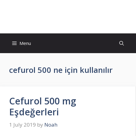
Skip
to
İlaç Muadili Eşdeğerleri
content
Menu
cefurol 500 ne için kullanılır
Cefurol 500 mg
Eşdeğerleri
1 July 2019
by
Noah