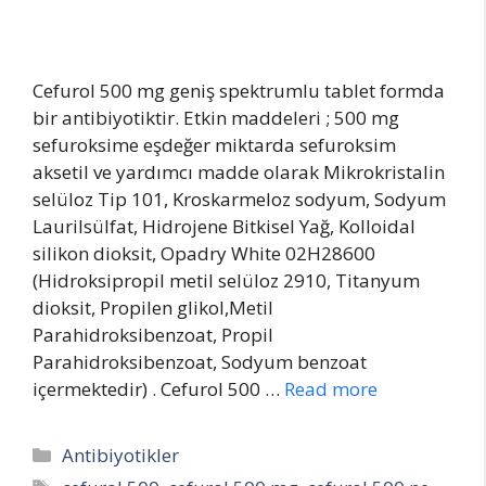
Cefurol 500 mg geniş spektrumlu tablet formda
bir antibiyotiktir. Etkin maddeleri ; 500 mg
sefuroksime eşdeğer miktarda sefuroksim
aksetil ve yardımcı madde olarak Mikrokristalin
selüloz Tip 101, Kroskarmeloz sodyum, Sodyum
Laurilsülfat, Hidrojene Bitkisel Yağ, Kolloidal
silikon dioksit, Opadry White 02H28600
(Hidroksipropil metil selüloz 2910, Titanyum
dioksit, Propilen glikol,Metil
Parahidroksibenzoat, Propil
Parahidroksibenzoat, Sodyum benzoat
içermektedir) . Cefurol 500 …
Read more
Categories
Antibiyotikler
Tags