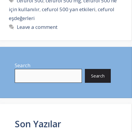
cefurol 500
,
cefurol 500 mg
,
cefurol 500 ne
için kullanılır
,
cefurol 500 yan etkileri
,
cefurol
eşdeğerleri
Leave a comment
Search
Search
Son Yazılar