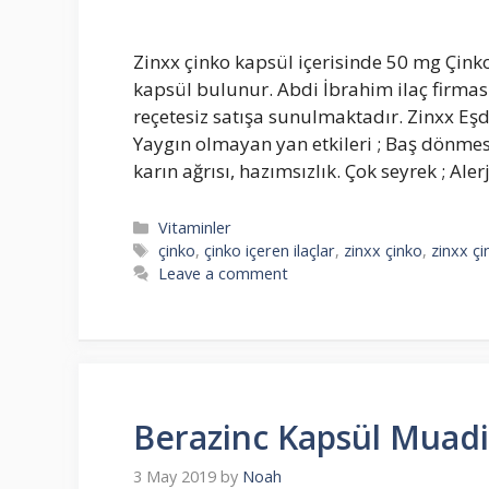
Zinxx çinko kapsül içerisinde 50 mg Çinko
kapsül bulunur. Abdi İbrahim ilaç firmas
reçetesiz satışa sunulmaktadır. Zinxx Eşde
Yaygın olmayan yan etkileri ; Baş dönmes
karın ağrısı, hazımsızlık. Çok seyrek ; Ale
Categories
Vitaminler
Tags
çinko
,
çinko içeren ilaçlar
,
zinxx çinko
,
zinxx çi
Leave a comment
Berazinc Kapsül Muadili
3 May 2019
by
Noah