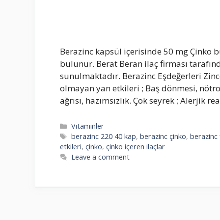
Berazinc kapsül içerisinde 50 mg Çinko b
bulunur. Berat Beran ilaç firması tarafın
sunulmaktadır. Berazinc Eşdeğerleri Zinco
olmayan yan etkileri ; Baş dönmesi, nötro
ağrısı, hazımsızlık. Çok seyrek ; Alerjik r
Categories
Vitaminler
Tags
berazinc 220 40 kap
,
berazinc çinko
,
berazinc 
etkileri
,
çinko
,
çinko içeren ilaçlar
Leave a comment