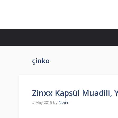
Skip
to
İlaç Muadili Eşdeğerleri
content
çinko
Zinxx Kapsül Muadili, Y
5 May 2019
by
Noah