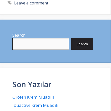
Leave a comment
Search
Search
Son Yazılar
Orofen Krem Muadili
İbuactive Krem Muadili