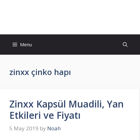
Skip
to
İlaç Muadili Eşdeğerleri
content
Menu
zinxx çinko hapı
Zinxx Kapsül Muadili, Yan
Etkileri ve Fiyatı
5 May 2019
by
Noah