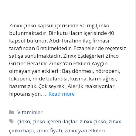
Zinxx çinko kapsül içerisinde 50 mg Çinko
bulunmaktadır. Bir kutu ilacın içerisinde 40
kapsül bulunur. Abdi İbrahim ilaç firması
tarafından üretilmektedir. Eczaneler de reçetesiz
satışa sunulmaktadır. Zinxx Eşdeğerleri Zinco
Grizinc Berazinc Zinxx Yan Etkileri Yaygın
olmayan yan etkileri ; Baş dönmesi, nötropeni,
lökopeni, mide bulantısı, kusma, karın ağrısı,
hazımsızlık. Çok seyrek ; Alerjik reaksiyonlar,
hipotansiyon, …
Read more
Categories
Vitaminler
Tags
çinko
,
çinko içeren ilaçlar
,
zinxx çinko
,
zinxx
çinko hapı
,
zinxx fiyatı
,
zinxx yan etkileri