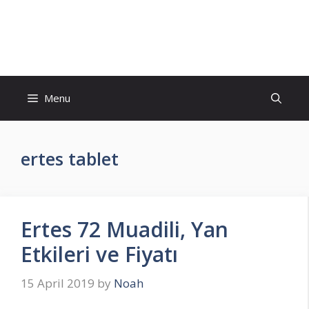
Skip
to
İlaç Muadili Eşdeğerleri
content
Menu
ertes tablet
Ertes 72 Muadili, Yan
Etkileri ve Fiyatı
15 April 2019
by
Noah