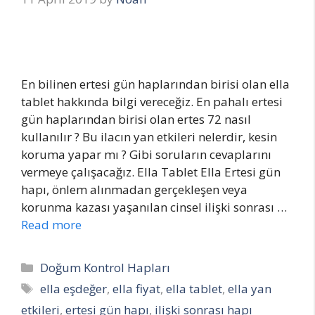
En bilinen ertesi gün haplarından birisi olan ella
tablet hakkında bilgi vereceğiz. En pahalı ertesi
gün haplarından birisi olan ertes 72 nasıl
kullanılır ? Bu ilacın yan etkileri nelerdir, kesin
koruma yapar mı ? Gibi soruların cevaplarını
vermeye çalışacağız. Ella Tablet Ella Ertesi gün
hapı, önlem alınmadan gerçekleşen veya
korunma kazası yaşanılan cinsel ilişki sonrası …
Read more
Categories
Doğum Kontrol Hapları
Tags
ella eşdeğer
,
ella fiyat
,
ella tablet
,
ella yan
etkileri
,
ertesi gün hapı
,
ilişki sonrası hapı