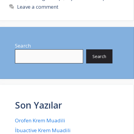
Leave a comment
Search
Search
Son Yazılar
Orofen Krem Muadili
İbuactive Krem Muadili