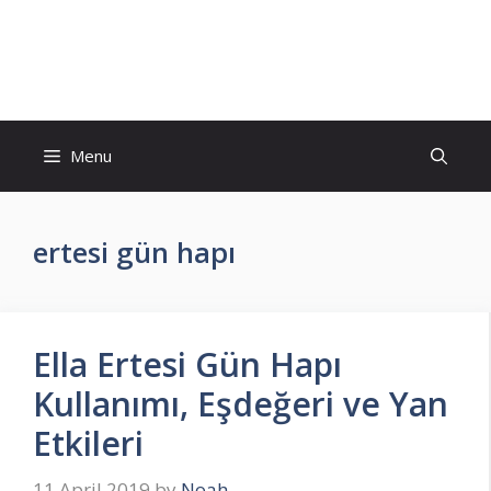
Skip
to
İlaç Muadili Eşdeğerleri
content
Menu
ertesi gün hapı
Ella Ertesi Gün Hapı
Kullanımı, Eşdeğeri ve Yan
Etkileri
11 April 2019
by
Noah