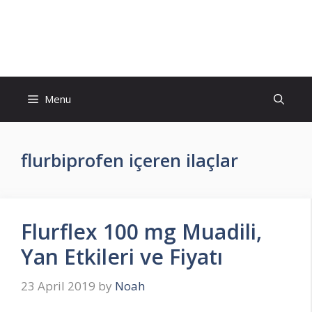
Skip
to
İlaç Muadili Eşdeğerleri
content
Menu
flurbiprofen içeren ilaçlar
Flurflex 100 mg Muadili,
Yan Etkileri ve Fiyatı
23 April 2019
by
Noah