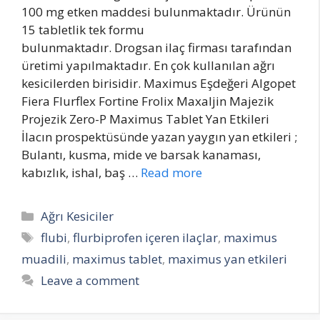
100 mg etken maddesi bulunmaktadır. Ürünün
15 tabletlik tek formu
bulunmaktadır. Drogsan ilaç firması tarafından
üretimi yapılmaktadır. En çok kullanılan ağrı
kesicilerden birisidir. Maximus Eşdeğeri Algopet
Fiera Flurflex Fortine Frolix Maxaljin Majezik
Projezik Zero-P Maximus Tablet Yan Etkileri
İlacın prospektüsünde yazan yaygın yan etkileri ;
Bulantı, kusma, mide ve barsak kanaması,
kabızlık, ishal, baş …
Read more
Categories
Ağrı Kesiciler
Tags
flubi
,
flurbiprofen içeren ilaçlar
,
maximus
muadili
,
maximus tablet
,
maximus yan etkileri
Leave a comment