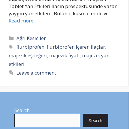
Tablet Yan Etkileri İlacın prospektüsünde yazan
yaygın yan etkileri ; Bulantı, kusma, mide ve …
Read more
Categories
Ağrı Kesiciler
Tags
flurbiprofen
,
flurbiprofen içeren ilaçlar
,
majezik eşdeğeri
,
majezik fiyatı
,
majezik yan
etkileri
Leave a comment
Search
Search