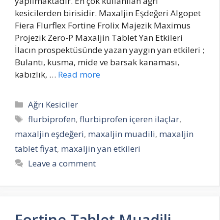
yapılmaktadır. En çok kullanılan ağrı
kesicilerden birisidir. Maxaljin Eşdeğeri Algopet
Fiera Flurflex Fortine Frolix Majezik Maximus
Projezik Zero-P Maxaljin Tablet Yan Etkileri
İlacın prospektüsünde yazan yaygın yan etkileri ;
Bulantı, kusma, mide ve barsak kanaması,
kabızlık, …
Read more
Categories
Ağrı Kesiciler
Tags
flurbiprofen
,
flurbiprofen içeren ilaçlar
,
maxaljin eşdeğeri
,
maxaljin muadili
,
maxaljin
tablet fiyat
,
maxaljin yan etkileri
Leave a comment
Fortine Tablet Muadili,