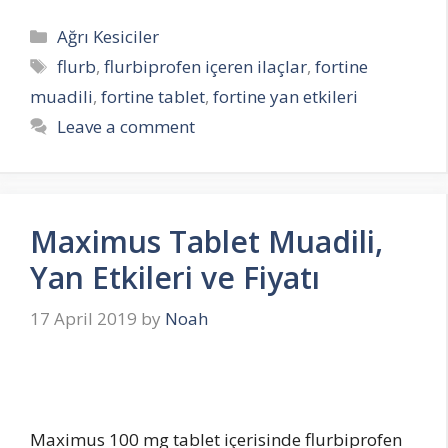
Categories
Ağrı Kesiciler
Tags
flurb
,
flurbiprofen içeren ilaçlar
,
fortine
muadili
,
fortine tablet
,
fortine yan etkileri
Leave a comment
Maximus Tablet Muadili,
Yan Etkileri ve Fiyatı
17 April 2019
by
Noah
Maximus 100 mg tablet içerisinde flurbiprofen