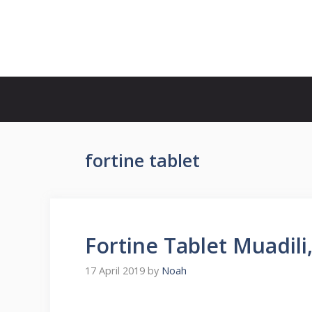
Skip
to
İlaç Muadili Eşdeğerleri
content
fortine tablet
Fortine Tablet Muadili,
17 April 2019
by
Noah