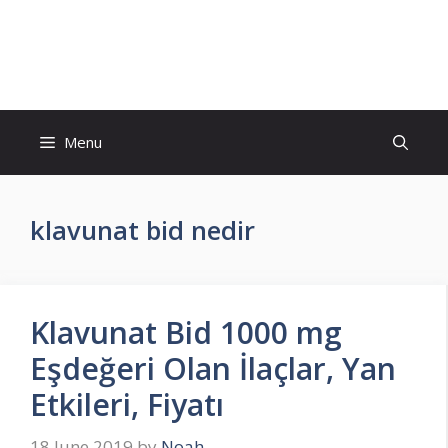
Skip
to
İlaç Muadili Eşdeğerleri
content
Menu
klavunat bid nedir
Klavunat Bid 1000 mg
Eşdeğeri Olan İlaçlar, Yan
Etkileri, Fiyatı
18 June 2019
by
Noah