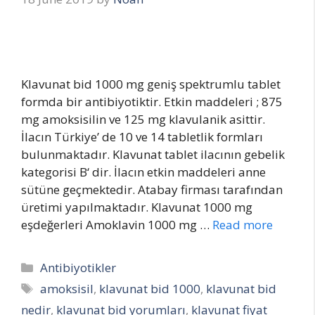
Klavunat bid 1000 mg geniş spektrumlu tablet
formda bir antibiyotiktir. Etkin maddeleri ; 875
mg amoksisilin ve 125 mg klavulanik asittir.
İlacın Türkiye’ de 10 ve 14 tabletlik formları
bulunmaktadır. Klavunat tablet ilacının gebelik
kategorisi B‘ dir. İlacın etkin maddeleri anne
sütüne geçmektedir. Atabay firması tarafından
üretimi yapılmaktadır. Klavunat 1000 mg
eşdeğerleri Amoklavin 1000 mg …
Read more
Categories
Antibiyotikler
Tags
amoksisil
,
klavunat bid 1000
,
klavunat bid
nedir
,
klavunat bid yorumları
,
klavunat fiyat