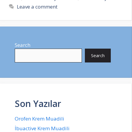
Leave a comment
Search
Search
Son Yazılar
Orofen Krem Muadili
İbuactive Krem Muadili