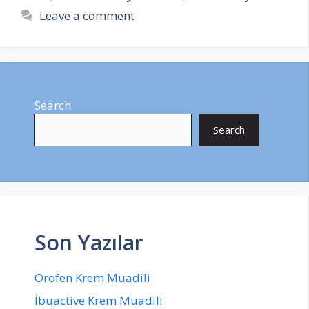
Leave a comment
Search
Search
Son Yazılar
Orofen Krem Muadili
İbuactive Krem Muadili