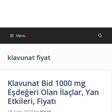
Skip
to
İlaç Muadili Eşdeğerleri
content
Menu
klavunat fiyat
Klavunat Bid 1000 mg
Eşdeğeri Olan İlaçlar, Yan
Etkileri, Fiyatı
18 June 2019
by
Noah