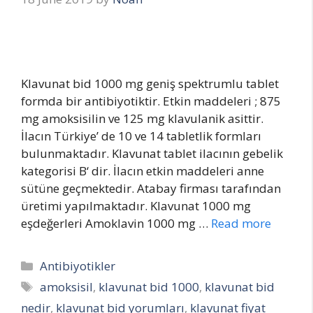
Klavunat bid 1000 mg geniş spektrumlu tablet
formda bir antibiyotiktir. Etkin maddeleri ; 875
mg amoksisilin ve 125 mg klavulanik asittir.
İlacın Türkiye’ de 10 ve 14 tabletlik formları
bulunmaktadır. Klavunat tablet ilacının gebelik
kategorisi B‘ dir. İlacın etkin maddeleri anne
sütüne geçmektedir. Atabay firması tarafından
üretimi yapılmaktadır. Klavunat 1000 mg
eşdeğerleri Amoklavin 1000 mg …
Read more
Categories
Antibiyotikler
Tags
amoksisil
,
klavunat bid 1000
,
klavunat bid
nedir
,
klavunat bid yorumları
,
klavunat fiyat