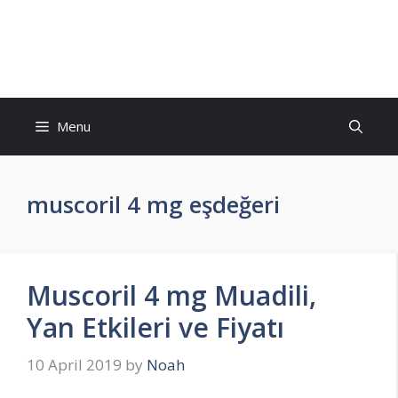
Skip
to
İlaç Muadili Eşdeğerleri
content
Menu
muscoril 4 mg eşdeğeri
Muscoril 4 mg Muadili,
Yan Etkileri ve Fiyatı
10 April 2019
by
Noah