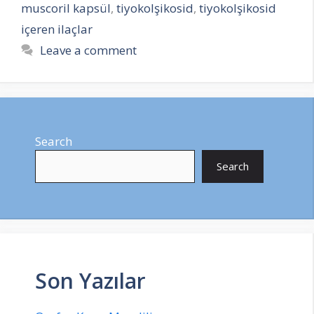
muscoril kapsül
,
tiyokolşikosid
,
tiyokolşikosid
içeren ilaçlar
Leave a comment
Search
Search
Son Yazılar