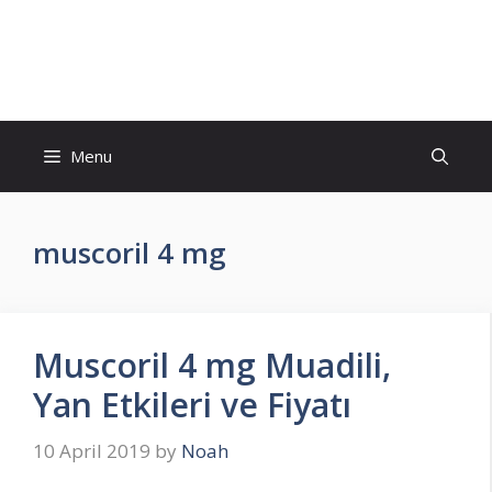
Skip
to
İlaç Muadili Eşdeğerleri
content
Menu
muscoril 4 mg
Muscoril 4 mg Muadili,
Yan Etkileri ve Fiyatı
10 April 2019
by
Noah