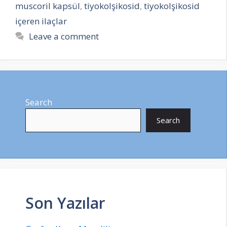
muscoril kapsül
,
tiyokolşikosid
,
tiyokolşikosid
içeren ilaçlar
Leave a comment
Search
Search
Son Yazılar