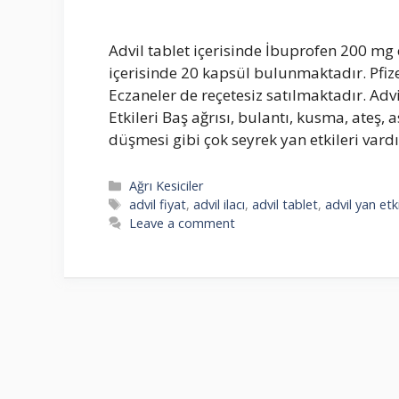
Advil tablet içerisinde İbuprofen 200 m
içerisinde 20 kapsül bulunmaktadır. Pfize
Eczaneler de reçetesiz satılmaktadır. Adv
Etkileri Baş ağrısı, bulantı, kusma, ateş, 
düşmesi gibi çok seyrek yan etkileri vardı
Categories
Ağrı Kesiciler
Tags
advil fiyat
,
advil ilacı
,
advil tablet
,
advil yan etki
Leave a comment