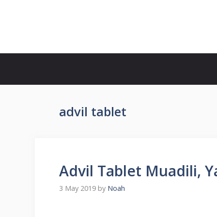
Skip
to
İlaç Muadili Eşdeğerleri
content
advil tablet
Advil Tablet Muadili, Ya
3 May 2019
by
Noah