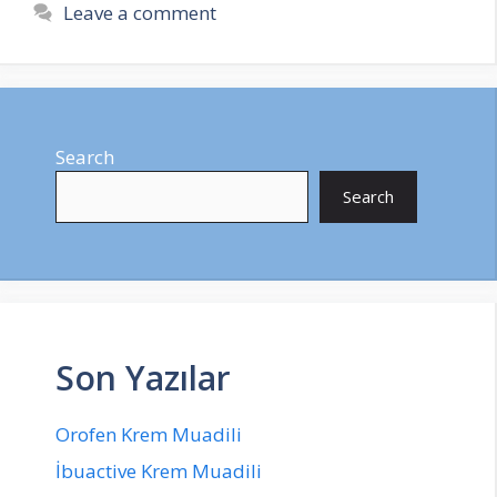
Leave a comment
Search
Search
Son Yazılar
Orofen Krem Muadili
İbuactive Krem Muadili