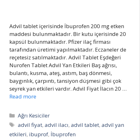
Advil tablet içerisinde İbuprofen 200 mg etken
maddesi bulunmaktadır. Bir kutu içerisinde 20
kapsül bulunmaktadır. Pfizer ilaç firması
tarafından üretimi yapılmaktadır. Eczaneler de
reçetesiz satılmaktadır. Advil Tablet Eşdeğeri
Nurofen Tablet Advil Yan Etkileri Baş ağrısı,
bulantı, kusma, ateş, astım, baş dönmesi,
baygınlık, çarpıntı, tansiyon düşmesi gibi çok
seyrek yan etkileri vardır. Advil Fiyat İlacın 20 …
Read more
Categories
Ağrı Kesiciler
Tags
advil fiyat
,
advil ilacı
,
advil tablet
,
advil yan
etkileri
,
ibuprof
,
İbuprofen