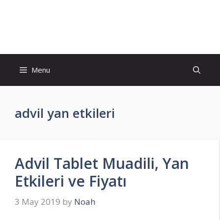
Skip
to
İlaç Muadili Eşdeğerleri
content
Menu
advil yan etkileri
Advil Tablet Muadili, Yan
Etkileri ve Fiyatı
3 May 2019
by
Noah