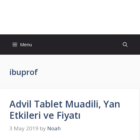
Skip
to
İlaç Muadili Eşdeğerleri
content
Menu
ibuprof
Advil Tablet Muadili, Yan
Etkileri ve Fiyatı
3 May 2019
by
Noah