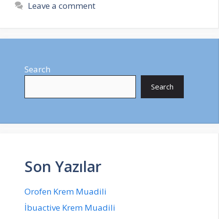
Leave a comment
Search
Search
Son Yazılar
Orofen Krem Muadili
İbuactive Krem Muadili