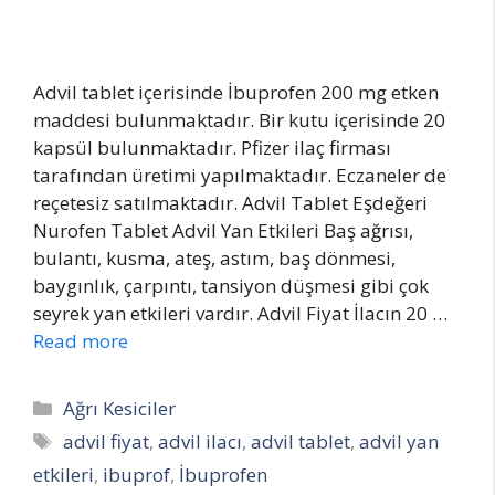
Advil tablet içerisinde İbuprofen 200 mg etken
maddesi bulunmaktadır. Bir kutu içerisinde 20
kapsül bulunmaktadır. Pfizer ilaç firması
tarafından üretimi yapılmaktadır. Eczaneler de
reçetesiz satılmaktadır. Advil Tablet Eşdeğeri
Nurofen Tablet Advil Yan Etkileri Baş ağrısı,
bulantı, kusma, ateş, astım, baş dönmesi,
baygınlık, çarpıntı, tansiyon düşmesi gibi çok
seyrek yan etkileri vardır. Advil Fiyat İlacın 20 …
Read more
Categories
Ağrı Kesiciler
Tags
advil fiyat
,
advil ilacı
,
advil tablet
,
advil yan
etkileri
,
ibuprof
,
İbuprofen