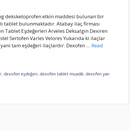
 mg deksketoprofen etkin maddesi bulunan bir
aplı tablet bulunmaktadır. Atabay ilaç firması
n Tablet Eşdeğerleri Arveles Deksalgin Dexiren
tel Sertofen Varles Velores Yukarıda ki ilaçlar
yani tam eşdeğeri ilaçlardır. Dexofen …
Read
r
,
dexofen eşdeğeri
,
dexofen tablet muadili
,
dexofen yan