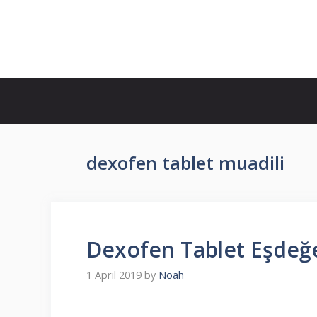
Skip
to
İlaç Muadili Eşdeğerleri
content
dexofen tablet muadili
Dexofen Tablet Eşdeğe
1 April 2019
by
Noah