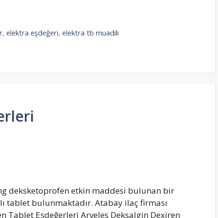
r
,
elektra eşdeğeri
,
elektra tb muadili
rleri
 mg deksketoprofen etkin maddesi bulunan bir
aplı tablet bulunmaktadır. Atabay ilaç firması
n Tablet Eşdeğerleri Arveles Deksalgin Dexiren