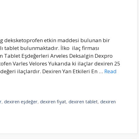
 mg deksketoprofen etkin maddesi bulunan bir
aplı tablet bulunmaktadır. İlko ilaç firması
n Tablet Eşdeğerleri Arveles Deksalgin Dexpro
ofen Varles Velores Yukarıda ki ilaçlar dexiren 25
eğeri ilaçlardır. Dexiren Yan Etkileri En …
Read
r
,
dexiren eşdeğer
,
dexiren fiyat
,
dexiren tablet
,
dexiren