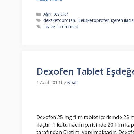
Categories
Ağrı Kesiciler
Tags
deksketoprofen
,
Deksketoprofen içeren ilaçla
Leave a comment
Dexofen Tablet Eşdeğe
1 April 2019
by
Noah
Dexofen 25 mg film tablet içerisinde 25
ilaçtır. 1 kutu ilacın içerisinde 20 film k
tarafından üretimi yapılmaktadır. Dexofe