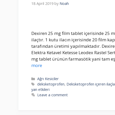
18 April 2019
by
Noah
Dexiren 25 mg film tablet içerisinde 25
ilaçtır. 1 kutu ilacın içerisinde 20 film k
tarafından üretimi yapılmaktadır. Dexire
Elektra Ketavel Ketesse Leodex Rastel Sert
mg tablet ürünün farmasötik yani tam eşd
more
Categories
Ağrı Kesiciler
Tags
deksketoprofen
,
Deksketoprofen içeren ilaçla
yan etkileri
Leave a comment