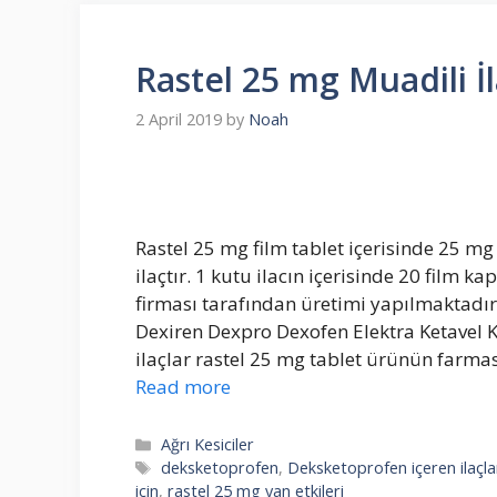
Rastel 25 mg Muadili İl
2 April 2019
by
Noah
Rastel 25 mg film tablet içerisinde 25 m
ilaçtır. 1 kutu ilacın içerisinde 20 film k
firması tarafından üretimi yapılmaktadır.
Dexiren Dexpro Dexofen Elektra Ketavel K
ilaçlar rastel 25 mg tablet ürünün farmas
Read more
Categories
Ağrı Kesiciler
Tags
deksketoprofen
,
Deksketoprofen içeren ilaçla
için
,
rastel 25 mg yan etkileri