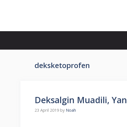
Skip
to
İlaç Muadili Eşdeğerleri
content
deksketoprofen
Deksalgin Muadili, Yan 
23 April 2019
by
Noah