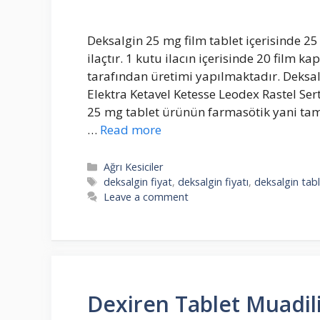
Deksalgin 25 mg film tablet içerisinde 
ilaçtır. 1 kutu ilacın içerisinde 20 film k
tarafından üretimi yapılmaktadır. Deksal
Elektra Ketavel Ketesse Leodex Rastel Ser
25 mg tablet ürünün farmasötik yani tam e
…
Read more
Categories
Ağrı Kesiciler
Tags
deksalgin fiyat
,
deksalgin fiyatı
,
deksalgin tab
Leave a comment
Dexiren Tablet Muadili