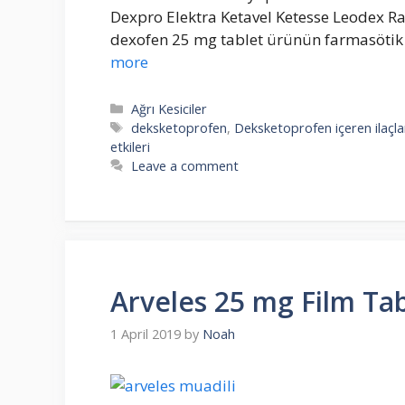
Dexpro Elektra Ketavel Ketesse Leodex Ras
dexofen 25 mg tablet ürünün farmasötik 
more
Categories
Ağrı Kesiciler
Tags
deksketoprofen
,
Deksketoprofen içeren ilaçla
etkileri
Leave a comment
Arveles 25 mg Film Tab
1 April 2019
by
Noah