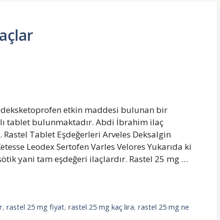
açlar
g deksketoprofen etkin maddesi bulunan bir
aplı tablet bulunmaktadır. Abdi İbrahim ilaç
 Rastel Tablet Eşdeğerleri Arveles Deksalgin
etesse Leodex Sertofen Varles Velores Yukarıda ki
ötik yani tam eşdeğeri ilaçlardır. Rastel 25 mg …
r
,
rastel 25 mg fiyat
,
rastel 25 mg kaç lira
,
rastel 25 mg ne