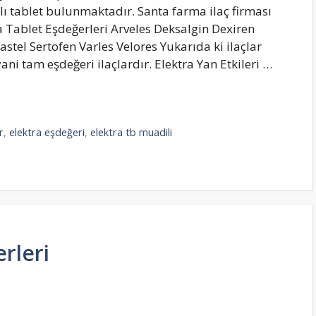
aplı tablet bulunmaktadır. Santa farma ilaç firması
a Tablet Eşdeğerleri Arveles Deksalgin Dexiren
tel Sertofen Varles Velores Yukarıda ki ilaçlar
ni tam eşdeğeri ilaçlardır. Elektra Yan Etkileri …
r
,
elektra eşdeğeri
,
elektra tb muadili
rleri