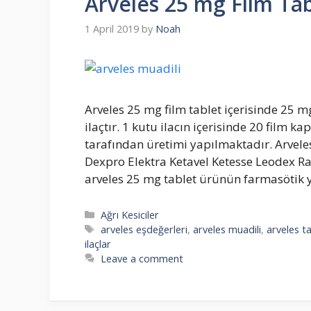
Arveles 25 mg Film Tab
1 April 2019
by
Noah
Arveles 25 mg film tablet içerisinde 25 
ilaçtır. 1 kutu ilacın içerisinde 20 film k
tarafından üretimi yapılmaktadır. Arvele
Dexpro Elektra Ketavel Ketesse Leodex Ras
arveles 25 mg tablet ürünün farmasötik
Categories
Ağrı Kesiciler
Tags
arveles eşdeğerleri
,
arveles muadili
,
arveles t
ilaçlar
Leave a comment