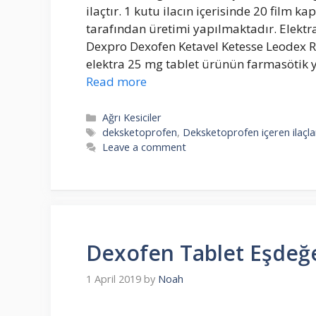
ilaçtır. 1 kutu ilacın içerisinde 20 film k
tarafından üretimi yapılmaktadır. Elektr
Dexpro Dexofen Ketavel Ketesse Leodex Ras
elektra 25 mg tablet ürünün farmasötik ya
Read more
Categories
Ağrı Kesiciler
Tags
deksketoprofen
,
Deksketoprofen içeren ilaçla
Leave a comment
Dexofen Tablet Eşdeğe
1 April 2019
by
Noah