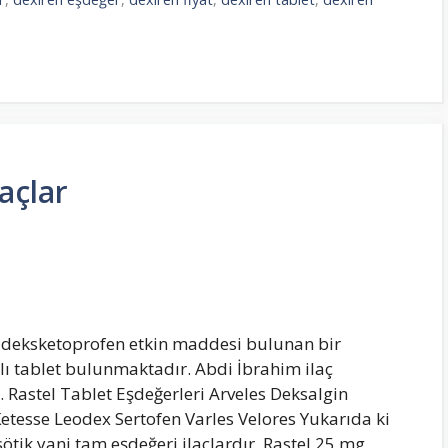
açlar
g deksketoprofen etkin maddesi bulunan bir
aplı tablet bulunmaktadır. Abdi İbrahim ilaç
 Rastel Tablet Eşdeğerleri Arveles Deksalgin
etesse Leodex Sertofen Varles Velores Yukarıda ki
ötik yani tam eşdeğeri ilaçlardır. Rastel 25 mg …