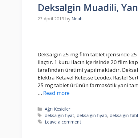
Deksalgin Muadili, Yan 
23 April 2019
by
Noah
Deksalgin 25 mg film tablet içerisinde 
ilaçtır. 1 kutu ilacın içerisinde 20 film k
tarafından üretimi yapılmaktadır. Deksal
Elektra Ketavel Ketesse Leodex Rastel Ser
25 mg tablet ürünün farmasötik yani tam e
…
Read more
Categories
Ağrı Kesiciler
Tags
deksalgin fiyat
,
deksalgin fiyatı
,
deksalgin tab
Leave a comment