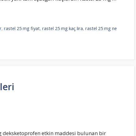
r
,
rastel 25 mg fiyat
,
rastel 25 mg kaç lira
,
rastel 25 mg ne
leri
mg deksketoprofen etkin maddesi bulunan bir