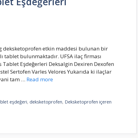
let Eşdeğerleri
mg deksketoprofen etkin maddesi bulunan bir
aplı tablet bulunmaktadır. UFSA ilaç firması
s Tablet Eşdeğerleri Deksalgin Dexiren Dexofen
tel Sertofen Varles Velores Yukarıda ki ilaçlar
 yani tam …
Read more
ablet eşdeğeri
,
deksketoprofen
,
Deksketoprofen içeren