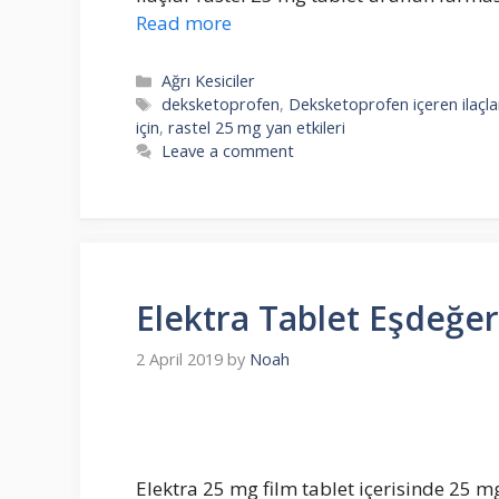
Read more
Categories
Ağrı Kesiciler
Tags
deksketoprofen
,
Deksketoprofen içeren ilaçla
için
,
rastel 25 mg yan etkileri
Leave a comment
Elektra Tablet Eşdeğer
2 April 2019
by
Noah
Elektra 25 mg film tablet içerisinde 25 