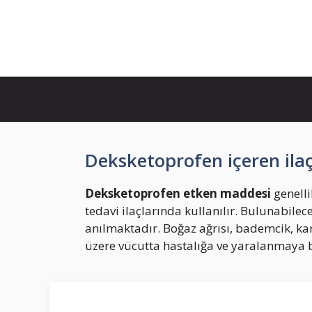
Skip
to
İlaç Muadili Eşdeğerleri
content
Deksketoprofen içeren ilaç
Deksketoprofen etken maddesi
genelli
tedavi ilaçlarında kullanılır. Bulunabilece
anılmaktadır. Boğaz ağrısı, bademcik, karı
üzere vücutta hastalığa ve yaralanmaya ba