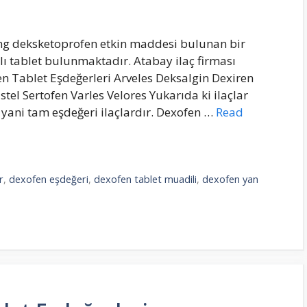
 mg deksketoprofen etkin maddesi bulunan bir
aplı tablet bulunmaktadır. Atabay ilaç firması
n Tablet Eşdeğerleri Arveles Deksalgin Dexiren
tel Sertofen Varles Velores Yukarıda ki ilaçlar
yani tam eşdeğeri ilaçlardır. Dexofen …
Read
r
,
dexofen eşdeğeri
,
dexofen tablet muadili
,
dexofen yan