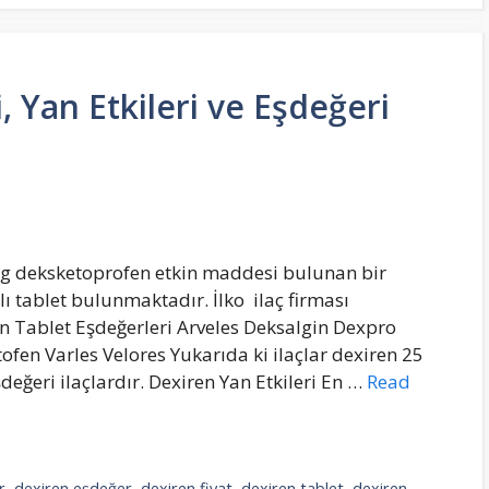
, Yan Etkileri ve Eşdeğeri
 mg deksketoprofen etkin maddesi bulunan bir
aplı tablet bulunmaktadır. İlko ilaç firması
n Tablet Eşdeğerleri Arveles Deksalgin Dexpro
ofen Varles Velores Yukarıda ki ilaçlar dexiren 25
eğeri ilaçlardır. Dexiren Yan Etkileri En …
Read
r
,
dexiren eşdeğer
,
dexiren fiyat
,
dexiren tablet
,
dexiren