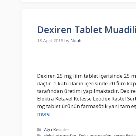
Dexiren Tablet Muadili
18 April 2019
by
Noah
Dexiren 25 mg film tablet içerisinde 25
ilaçtır. 1 kutu ilacın içerisinde 20 film k
tarafından üretimi yapılmaktadır. Dexire
Elektra Ketavel Ketesse Leodex Rastel Sert
mg tablet ürünün farmasötik yani tam eşd
more
Categories
Ağrı Kesiciler
Tags
deksketoprofen
,
Deksketoprofen içeren ilaçla