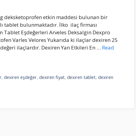
 mg deksketoprofen etkin maddesi bulunan bir
aplı tablet bulunmaktadır. İlko ilaç firması
n Tablet Eşdeğerleri Arveles Deksalgin Dexpro
ofen Varles Velores Yukarıda ki ilaçlar dexiren 25
eğeri ilaçlardır. Dexiren Yan Etkileri En …
Read
r
,
dexiren eşdeğer
,
dexiren fiyat
,
dexiren tablet
,
dexiren