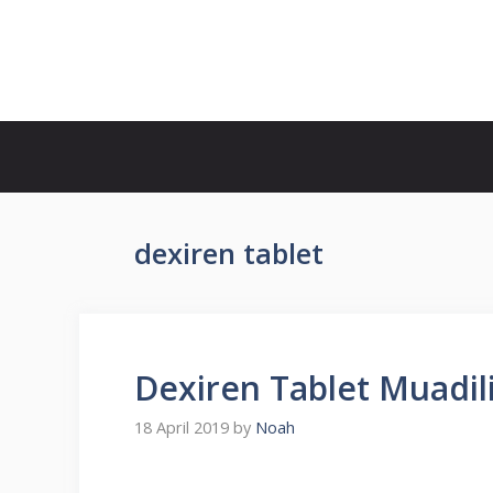
Skip
to
İlaç Muadili Eşdeğerleri
content
dexiren tablet
Dexiren Tablet Muadili
18 April 2019
by
Noah